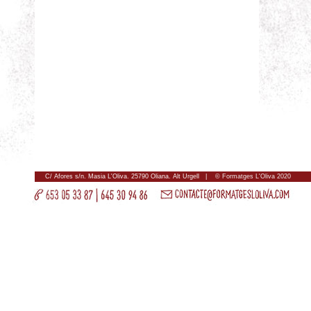
C/ Afores s/n. Masia L'Oliva. 25790 Oliana. Alt Urgell |
© Formatges L'Oliva 2020